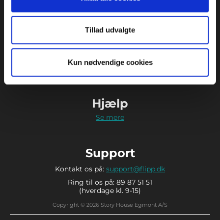
Tillad udvalgte
Kontakt
Strødamvej 46
2100 København Ø
Kun nødvendige cookies
89 87 51 51
Hjælp
Se mere
Support
Kontakt os på:
support@flipp.dk
Ring til os på: 89 87 51 51
(hverdage kl. 9-15)
Copyright © 2026 Story House Egmont A/S