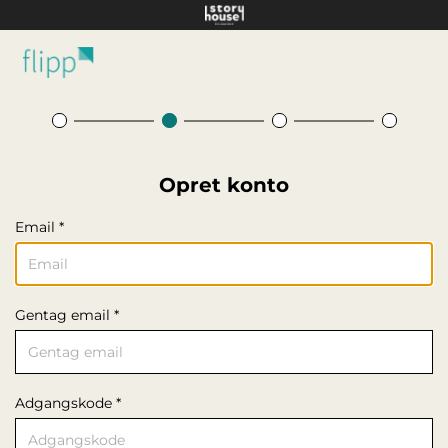
Hop til hovedindhold
Opret konto
Email *
Gentag email *
Adgangskode *