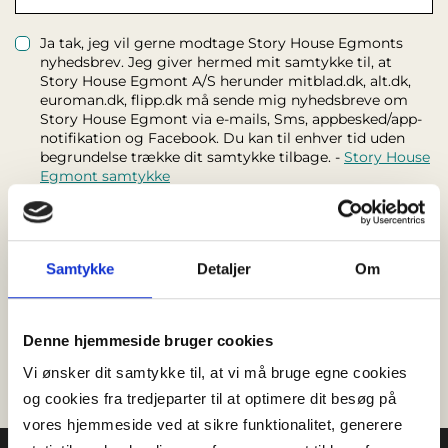
Ja tak, jeg vil gerne modtage Story House Egmonts
nyhedsbrev. Jeg giver hermed mit samtykke til, at
Story House Egmont A/S herunder mitblad.dk, alt.dk,
euroman.dk, flipp.dk må sende mig nyhedsbreve om
Story House Egmont via e-mails, Sms, appbesked/app-
notifikation og Facebook. Du kan til enhver tid uden
begrundelse trække dit samtykke tilbage. -
Story House
Egmont samtykke
Jeg har læst og accepteret
Flipps handelsbetingelser
* ,
samt at fortrydelsesretten bortfalder, når jeg tager
Flipp i brug.
Samtykke
Detaljer
Om
Skal udfyldes *
Denne hjemmeside bruger cookies
Vi ønsker dit samtykke til, at vi må bruge egne cookies
og cookies fra tredjeparter til at optimere dit besøg på
vores hjemmeside ved at sikre funktionalitet, generere