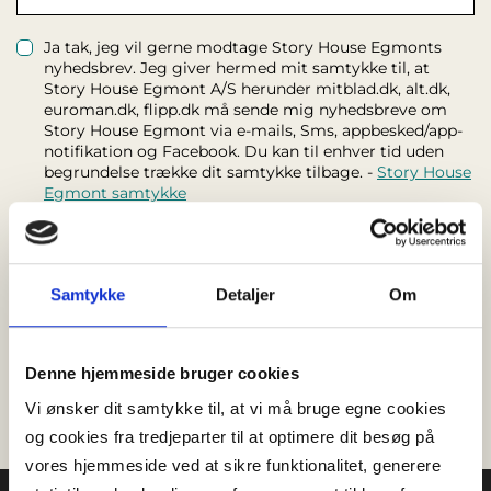
Ja tak, jeg vil gerne modtage Story House Egmonts
nyhedsbrev. Jeg giver hermed mit samtykke til, at
Story House Egmont A/S herunder mitblad.dk, alt.dk,
euroman.dk, flipp.dk må sende mig nyhedsbreve om
Story House Egmont via e-mails, Sms, appbesked/app-
notifikation og Facebook. Du kan til enhver tid uden
begrundelse trække dit samtykke tilbage. -
Story House
Egmont samtykke
Jeg har læst og accepteret
Flipps handelsbetingelser
* ,
samt at fortrydelsesretten bortfalder, når jeg tager
Flipp i brug.
Samtykke
Detaljer
Om
Skal udfyldes *
Denne hjemmeside bruger cookies
Vi ønsker dit samtykke til, at vi må bruge egne cookies
og cookies fra tredjeparter til at optimere dit besøg på
vores hjemmeside ved at sikre funktionalitet, generere