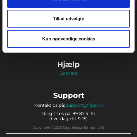
Tillad udvalgte
Kontakt
Strødamvej 46
2100 København Ø
Kun nødvendige cookies
89 87 51 51
Hjælp
Se mere
Support
Kontakt os på:
support@flipp.dk
Ring til os på: 89 87 51 51
(hverdage kl. 9-15)
Copyright © 2026 Story House Egmont A/S