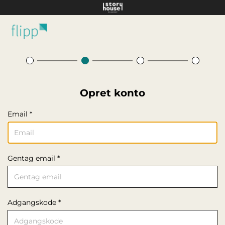
Hop til hovedindhold
Opret konto
Email *
Gentag email *
Adgangskode *