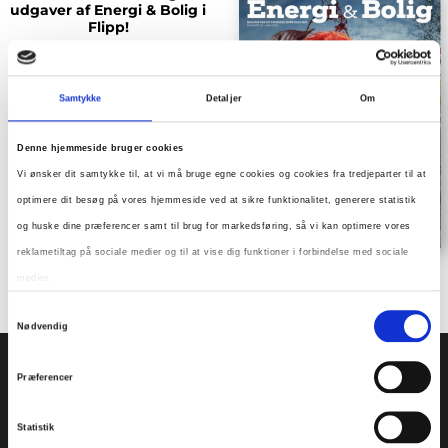
udgaver af Energi & Bolig i
Flipp!
Samtykke
Detaljer
Om
Denne hjemmeside bruger cookies
Vi ønsker dit samtykke til, at vi må bruge egne cookies og cookies fra tredjeparter til at
optimere dit besøg på vores hjemmeside ved at sikre funktionalitet, generere statistik
og huske dine præferencer samt til brug for markedsføring, så vi kan optimere vores
reklametiltag på sociale medier og til at vise dig funktioner i forbindelse med sociale
medier.
Samtykkevalg
Nødvendig
Du kan til enhver tid trække dit samtykke tilbage. Du skal være opmærksom på, at
vores hjemmeside muligvis ikke fungerer optimalt, hvis du ikke accepterer cookies eller
Præferencer
tilbagetrækker et samtykke. Du kan læse mere om vores brug af cookies og behandling
af dine personoplysninger i forbindelse hermed i både
Statistik
vores
privatlivspolitik
og
cookiepolitik
.