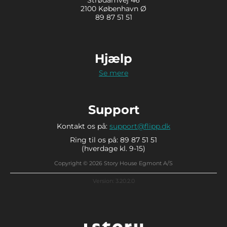
2100 København Ø
89 87 51 51
Hjælp
Se mere
Support
Kontakt os på:
support@flipp.dk
Ring til os på: 89 87 51 51
(hverdage kl. 9-15)
Copyright © 2026 Story House Egmont A/S
Version: 3.20.2.0