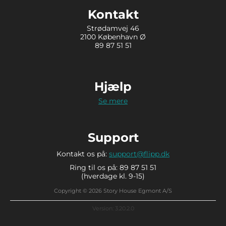
Kontakt
Strødamvej 46
2100 København Ø
89 87 51 51
Hjælp
Se mere
Support
Kontakt os på:
support@flipp.dk
Ring til os på: 89 87 51 51
(hverdage kl. 9-15)
Copyright © 2026 Story House Egmont A/S
Version: 3.20.2.0