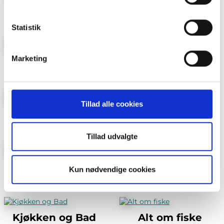
brug af cookies og behandling af dine personoplysninger i
BoligDrøm
Lev Landlig
forbindelse hermed i både
vores
privatlivspolitik
og
cookiepolitik
.
Statistik
Marketing
Maison Mat og Vin
Foreldre & Barn
Tillad alle cookies
Villmarksliv
Jakt
Tillad udvalgte
Vi Menn Tema
Bo Bygg og Bolig
Kun nødvendige cookies
Kjøkken og Bad
Alt om fiske