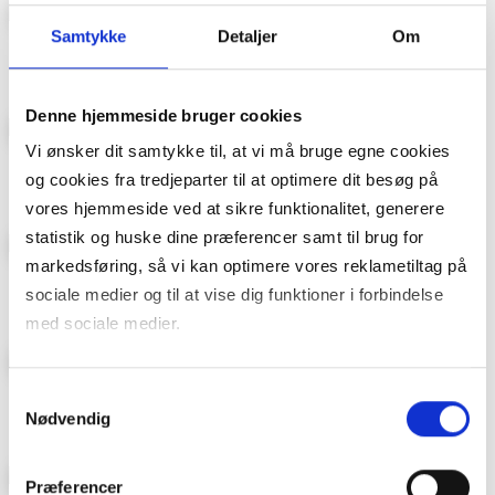
Samtykke
Detaljer
Om
Kamille
Bonytt
Denne hjemmeside bruger cookies
Vi ønsker dit samtykke til, at vi må bruge egne cookies
ROM123
Donald Duck & Co
og cookies fra tredjeparter til at optimere dit besøg på
vores hjemmeside ved at sikre funktionalitet, generere
statistik og huske dine præferencer samt til brug for
markedsføring, så vi kan optimere vores reklametiltag på
Hytteliv
Familien
sociale medier og til at vise dig funktioner i forbindelse
med sociale medier.
Du kan til enhver tid trække dit samtykke tilbage. Du skal
Hageliv & Uterom
Maison Interiør
Samtykkevalg
være opmærksom på, at vores hjemmeside muligvis ikke
Nødvendig
fungerer optimalt, hvis du ikke accepterer cookies eller
tilbagetrækker et samtykke. Du kan læse mere om vores
Præferencer