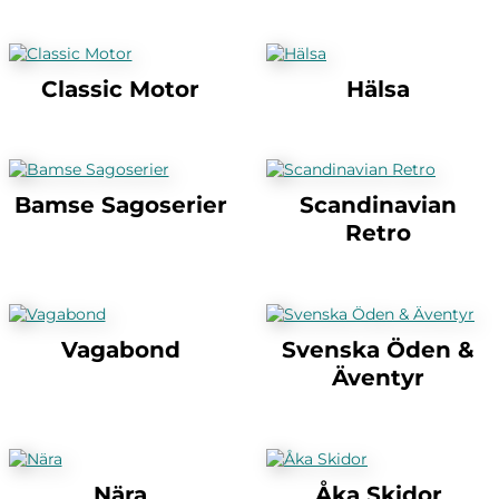
Classic Motor
Hälsa
Bamse Sagoserier
Scandinavian
Retro
Vagabond
Svenska Öden &
Äventyr
Nära
Åka Skidor