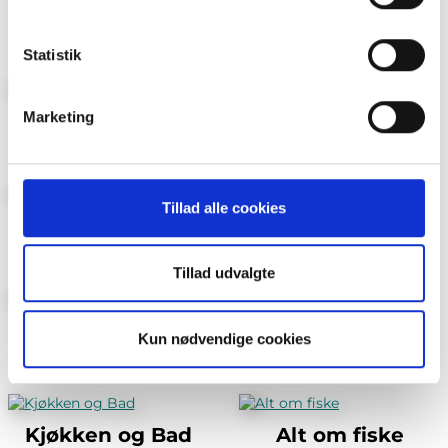
brug af cookies og behandling af dine personoplysninger i
BoligDrøm
Lev Landlig
forbindelse hermed i både
vores
privatlivspolitik
og
cookiepolitik
.
Statistik
Marketing
Maison Mat og Vin
Foreldre & Barn
Tillad alle cookies
Villmarksliv
Jakt
Tillad udvalgte
Vi Menn Tema
Bo Bygg og Bolig
Kun nødvendige cookies
Kjøkken og Bad
Alt om fiske