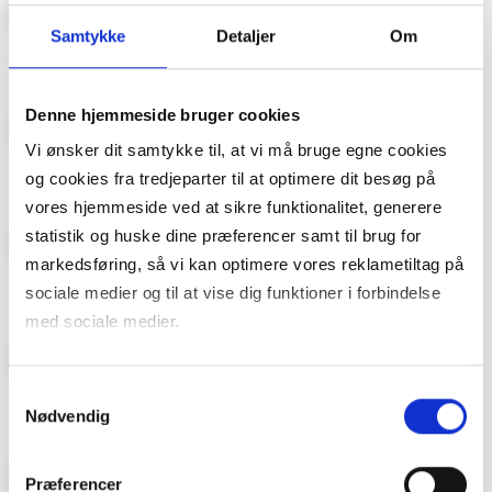
Samtykke
Detaljer
Om
Kamille
Bonytt
Denne hjemmeside bruger cookies
Vi ønsker dit samtykke til, at vi må bruge egne cookies
ROM123
Donald Duck & Co
og cookies fra tredjeparter til at optimere dit besøg på
vores hjemmeside ved at sikre funktionalitet, generere
statistik og huske dine præferencer samt til brug for
markedsføring, så vi kan optimere vores reklametiltag på
Hytteliv
Familien
sociale medier og til at vise dig funktioner i forbindelse
med sociale medier.
Du kan til enhver tid trække dit samtykke tilbage. Du skal
Hageliv & Uterom
Maison Interiør
Samtykkevalg
være opmærksom på, at vores hjemmeside muligvis ikke
Nødvendig
fungerer optimalt, hvis du ikke accepterer cookies eller
tilbagetrækker et samtykke. Du kan læse mere om vores
Præferencer