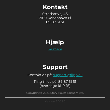
Kontakt
Strødamvej 46
2100 København Ø
89 87 51 51
Hjælp
Se mere
Support
Kontakt os på:
support@flipp.dk
Ring til os på: 89 87 51 51
(hverdage kl. 9-15)
Copyright © 2026 Story House Egmont A/S
Version: 3.20.2.0