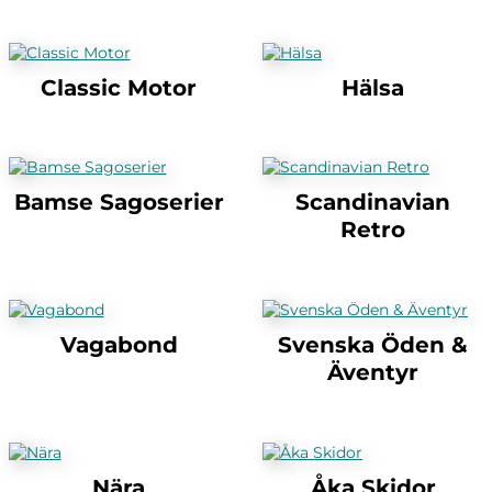
Classic Motor
Hälsa
Bamse Sagoserier
Scandinavian
Retro
Vagabond
Svenska Öden &
Äventyr
Nära
Åka Skidor