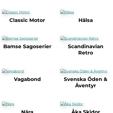
Classic Motor
Hälsa
Bamse Sagoserier
Scandinavian
Retro
Vagabond
Svenska Öden &
Äventyr
Nära
Åka Skidor