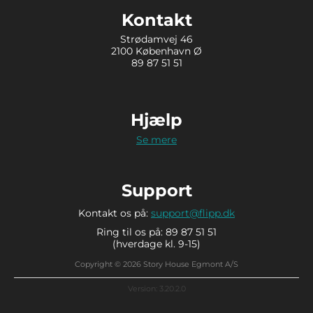
Kontakt
Strødamvej 46
2100 København Ø
89 87 51 51
Hjælp
Se mere
Support
Kontakt os på:
support@flipp.dk
Ring til os på: 89 87 51 51
(hverdage kl. 9-15)
Copyright © 2026 Story House Egmont A/S
Version: 3.20.2.0