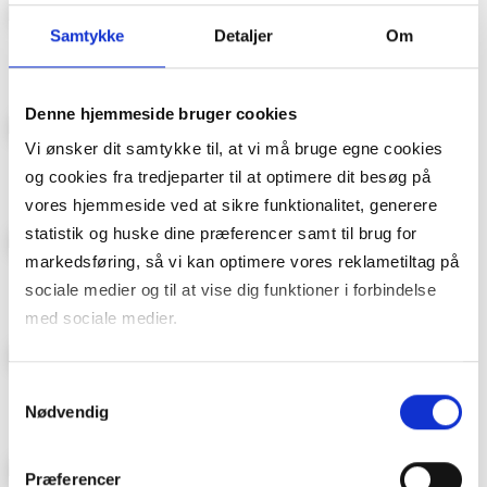
Samtykke
Detaljer
Om
Kamille
Bonytt
Denne hjemmeside bruger cookies
Vi ønsker dit samtykke til, at vi må bruge egne cookies
ROM123
Donald Duck & Co
og cookies fra tredjeparter til at optimere dit besøg på
vores hjemmeside ved at sikre funktionalitet, generere
statistik og huske dine præferencer samt til brug for
markedsføring, så vi kan optimere vores reklametiltag på
Hytteliv
Familien
sociale medier og til at vise dig funktioner i forbindelse
med sociale medier.
Du kan til enhver tid trække dit samtykke tilbage. Du skal
Hageliv & Uterom
Maison Interiør
Samtykkevalg
være opmærksom på, at vores hjemmeside muligvis ikke
Nødvendig
fungerer optimalt, hvis du ikke accepterer cookies eller
tilbagetrækker et samtykke. Du kan læse mere om vores
Præferencer