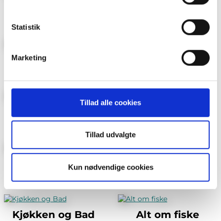
brug af cookies og behandling af dine personoplysninger i
BoligDrøm
Lev Landlig
forbindelse hermed i både
vores
privatlivspolitik
og
cookiepolitik
.
Statistik
Marketing
Maison Mat og Vin
Foreldre & Barn
Tillad alle cookies
Villmarksliv
Jakt
Tillad udvalgte
Vi Menn Tema
Bo Bygg og Bolig
Kun nødvendige cookies
Kjøkken og Bad
Alt om fiske