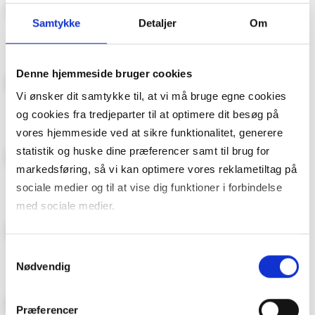
Samtykke
Detaljer
Om
Kamille
Bonytt
Denne hjemmeside bruger cookies
Vi ønsker dit samtykke til, at vi må bruge egne cookies
ROM123
Donald Duck & Co
og cookies fra tredjeparter til at optimere dit besøg på
vores hjemmeside ved at sikre funktionalitet, generere
statistik og huske dine præferencer samt til brug for
markedsføring, så vi kan optimere vores reklametiltag på
Hytteliv
Familien
sociale medier og til at vise dig funktioner i forbindelse
med sociale medier.
Du kan til enhver tid trække dit samtykke tilbage. Du skal
Hageliv & Uterom
Maison Interiør
Samtykkevalg
være opmærksom på, at vores hjemmeside muligvis ikke
Nødvendig
fungerer optimalt, hvis du ikke accepterer cookies eller
tilbagetrækker et samtykke. Du kan læse mere om vores
Præferencer