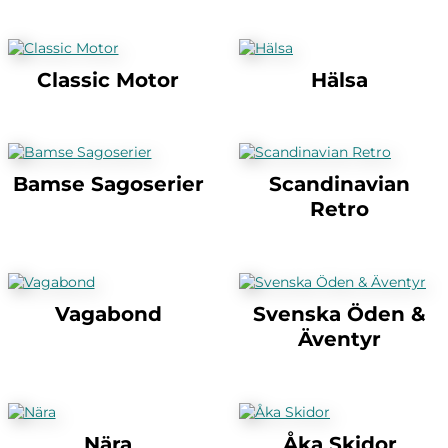
Classic Motor
Hälsa
Bamse Sagoserier
Scandinavian
Retro
Vagabond
Svenska Öden &
Äventyr
Nära
Åka Skidor