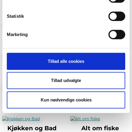
brug af cookies og behandling af dine personoplysninger i
BoligDrøm
Lev Landlig
forbindelse hermed i både
vores
privatlivspolitik
og
cookiepolitik
.
Statistik
Marketing
Maison Mat og Vin
Foreldre & Barn
Tillad alle cookies
Villmarksliv
Jakt
Tillad udvalgte
Vi Menn Tema
Bo Bygg og Bolig
Kun nødvendige cookies
Kjøkken og Bad
Alt om fiske