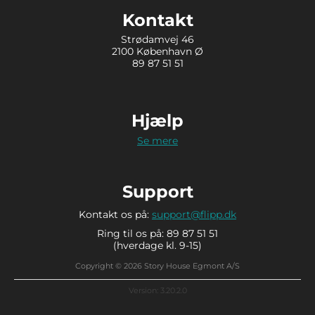
Kontakt
Strødamvej 46
2100 København Ø
89 87 51 51
Hjælp
Se mere
Support
Kontakt os på:
support@flipp.dk
Ring til os på: 89 87 51 51
(hverdage kl. 9-15)
Copyright © 2026 Story House Egmont A/S
Version: 3.20.2.0