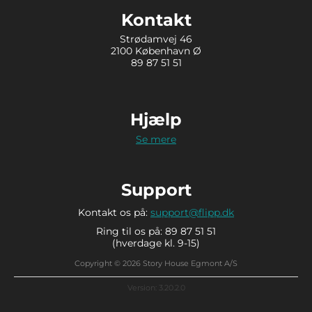
Kontakt
Strødamvej 46
2100 København Ø
89 87 51 51
Hjælp
Se mere
Support
Kontakt os på:
support@flipp.dk
Ring til os på: 89 87 51 51
(hverdage kl. 9-15)
Copyright © 2026 Story House Egmont A/S
Version: 3.20.2.0