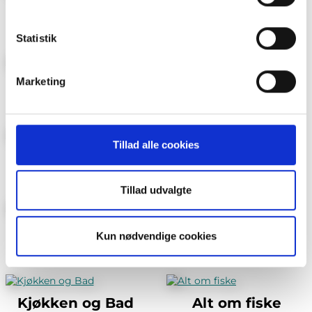
brug af cookies og behandling af dine personoplysninger i
BoligDrøm
Lev Landlig
forbindelse hermed i både
vores
privatlivspolitik
og
cookiepolitik
.
Statistik
Marketing
Maison Mat og Vin
Foreldre & Barn
Tillad alle cookies
Villmarksliv
Jakt
Tillad udvalgte
Vi Menn Tema
Bo Bygg og Bolig
Kun nødvendige cookies
Kjøkken og Bad
Alt om fiske