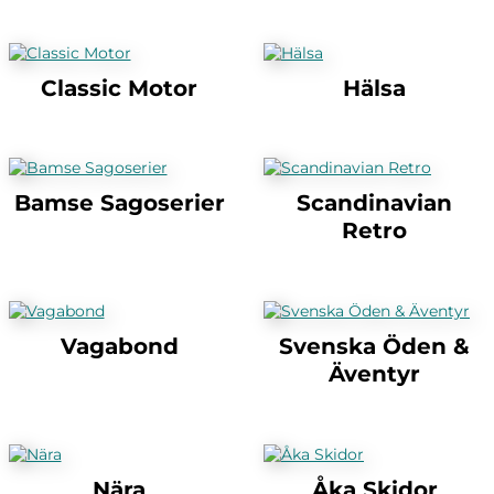
Classic Motor
Hälsa
Bamse Sagoserier
Scandinavian
Retro
Vagabond
Svenska Öden &
Äventyr
Nära
Åka Skidor