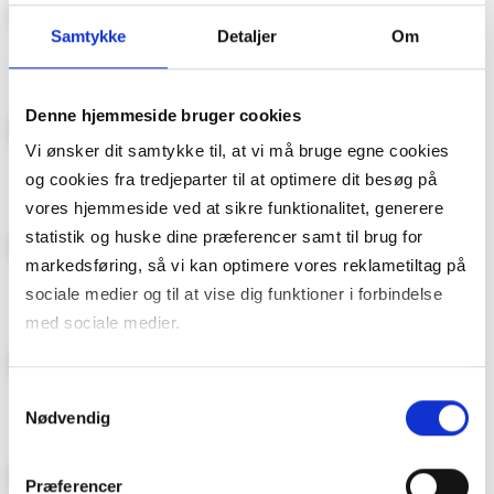
Samtykke
Detaljer
Om
Kamille
Bonytt
Denne hjemmeside bruger cookies
Vi ønsker dit samtykke til, at vi må bruge egne cookies
ROM123
Donald Duck & Co
og cookies fra tredjeparter til at optimere dit besøg på
vores hjemmeside ved at sikre funktionalitet, generere
statistik og huske dine præferencer samt til brug for
markedsføring, så vi kan optimere vores reklametiltag på
Hytteliv
Familien
sociale medier og til at vise dig funktioner i forbindelse
med sociale medier.
Du kan til enhver tid trække dit samtykke tilbage. Du skal
Hageliv & Uterom
Maison Interiør
Samtykkevalg
være opmærksom på, at vores hjemmeside muligvis ikke
Nødvendig
fungerer optimalt, hvis du ikke accepterer cookies eller
tilbagetrækker et samtykke. Du kan læse mere om vores
Præferencer